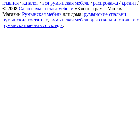
главная
/
каталог
/
вся румынская мебель
/
распродажа
/
кредит
© 2008
Салон румынской мебели
«Клеопатра» г. Москва
Магазин
Румынская мебель
для дома:
румынские спальни
,
румынские гостиные
,
румынская мебель для спальни
,
столы и с
румынская мебель со склада
.