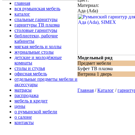
главная
Материал:
вся румынская мебель
Ада (Ada)
каталог
спальные гарнитуры
гарнитуры ТВ плазма
столовые гарнитуры
библиотеки, рабочие
кабинеты
мягкая мебель и холлы
журнальные столы
детские и молодёжные
Модельный ряд
комнаты
Предмет мебели
столы и стулья
Буфет ТВ плазма
офисная мебель
Витрина 1 дверь
отдельные предметы мебели и
аксессуары
матрасы
Главная
/
Каталог
/
гарниту
распродажа
мебель в кредит
цены
о румынской мебели
о салоне
контакты