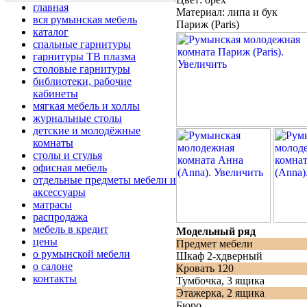
главная
Материал: липа и бук
вся румынская мебель
Париж (Paris)
каталог
спальные гарнитуры
гарнитуры ТВ плазма
столовые гарнитуры
библиотеки, рабочие
кабинеты
мягкая мебель и холлы
журнальные столы
детские и молодёжные
комнаты
столы и стулья
офисная мебель
отдельные предметы мебели и
аксессуары
матрасы
распродажа
мебель в кредит
Модельный ряд
цены
Предмет мебели
о румынской мебели
Шкаф 2-хдверный
о салоне
Кровать 120
контакты
Тумбочка, 3 ящика
Этажерка, 2 ящика
Бюро