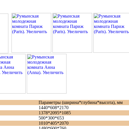
Параметры (ширина*глубина*высота), мм
1440*608*2170
1378*2095*1085
500*300*653
1010*405*2070
1480*600*760